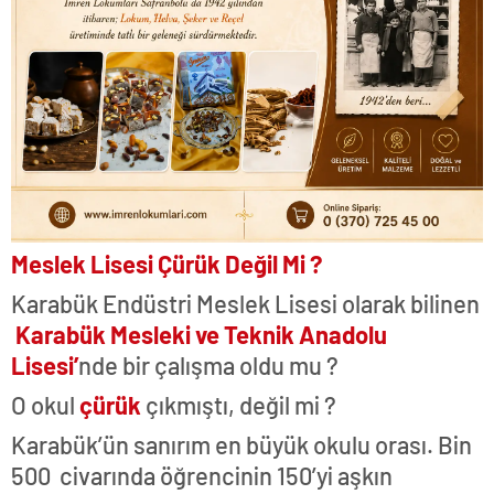
Meslek Lisesi Çürük Değil Mi ?
Karabük Endüstri Meslek Lisesi olarak bilinen
Karabük Mesleki ve Teknik Anadolu
Lisesi’
nde bir çalışma oldu mu ?
O okul
çürük
çıkmıştı, değil mi ?
Karabük’ün sanırım en büyük okulu orası. Bin
500 civarında öğrencinin 150’yi aşkın