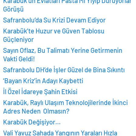
Karabük’ün Evlatları Pasta Mı Yiyip Duruyorlar
Görüşü
Safranbolu’da Su Krizi Devam Ediyor
Karabük’te Huzur ve Güven Tablosu
Güçleniyor
Sayın Oflaz, Bu Talimatı Yerine Getirmenin
Vakti Geldi!
Safranbolu DH’de İşler Güzel de Bina Sıkıntı
‘Bayan Kriz’in Adayı Kaybetti
İl Özel İdareye Şahin Etkisi
Karabük, Raylı Ulaşım Teknolojilerinde İkinci
Adres Neden Olmasın?
Karabük Değişiyor…
Vali Yavuz Sahada Yangının Yaraları Hızla