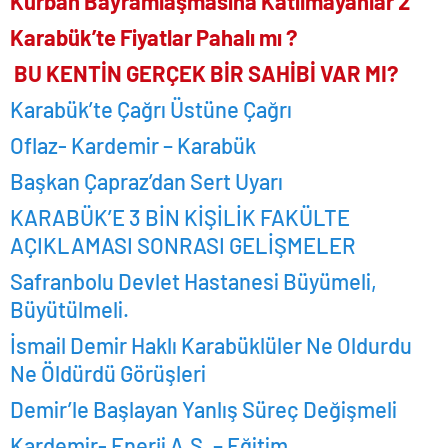
Kurban Bayramlaşmasına Katılmayanlar 2
Karabük’te Fiyatlar Pahalı mı ?
BU KENTİN GERÇEK BİR SAHİBİ VAR MI?
Karabük’te Çağrı Üstüne Çağrı
Oflaz- Kardemir – Karabük
Başkan Çapraz’dan Sert Uyarı
KARABÜK’E 3 BİN KİŞİLİK FAKÜLTE
AÇIKLAMASI SONRASI GELİŞMELER
Safranbolu Devlet Hastanesi Büyümeli,
Büyütülmeli.
İsmail Demir Haklı Karabüklüler Ne Oldurdu
Ne Öldürdü Görüşleri
Demir’le Başlayan Yanlış Süreç Değişmeli
Kardemir- Enerji A.Ş. – Eğitim