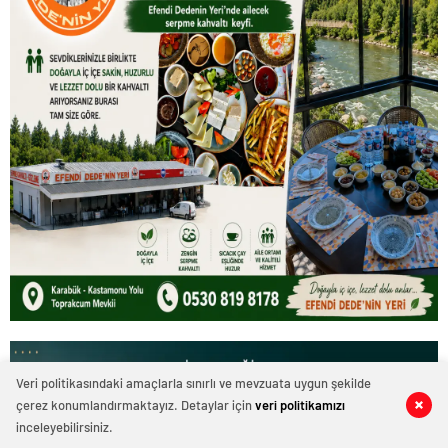
Veri politikasındaki amaçlarla sınırlı ve mevzuata uygun şekilde
çerez konumlandırmaktayız. Detaylar için
veri politikamızı
0
0
0
0
inceleyebilirsiniz.