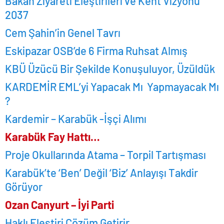
Bakan Ziyareti Eleştirileri ve Kent Vizyonu
2037
Cem Şahin’in Genel Tavrı
Eskipazar OSB’de 6 Firma Ruhsat Almış
KBÜ Üzücü Bir Şekilde Konuşuluyor, Üzüldük
KARDEMİR EML’yi Yapacak Mı Yapmayacak Mı
?
Kardemir – Karabük -İşçi Alımı
Karabük Fay Hattı…
Proje Okullarında Atama – Torpil Tartışması
Karabük’te ‘Ben’ Değil ‘Biz’ Anlayışı Takdir
Görüyor
Ozan Canyurt – İyi Parti
Haklı Eleştiri Çözüm Getirir