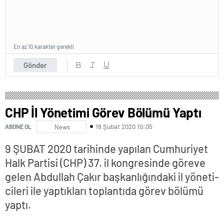
En az 10 karakter gerekli
Gönder
CHP İl Yönetimi Görev Bölümü Yaptı
18 Şubat 2020 10:05
ABONE OL
News
9 ŞUBAT 2020 ta­ri­hin­de ya­pı­lan Cum­hu­ri­yet
Halk Par­ti­si (CHP) 37. il kong­re­sin­de gö­re­ve