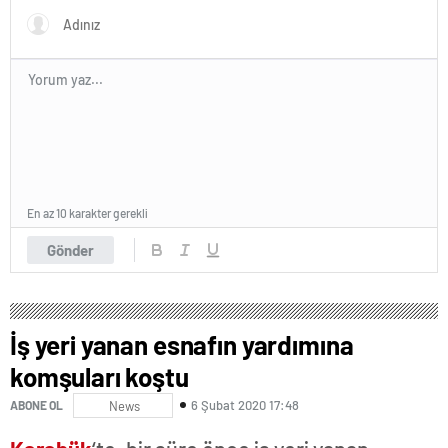
En az 10 karakter gerekli
Gönder
İş yeri yanan esnafın yardımına
komşuları koştu
6 Şubat 2020 17:48
ABONE OL
News