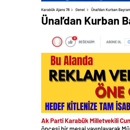
Karabük Ajans 78
Genel
Ünal’dan Kurban Bayram
Ünal’dan Kurban B
0
BEĞENDİM
ABONE OL
Ak Parti Karabük Milletvekili Cu
öncesi bir mesaj yayınlayarak M