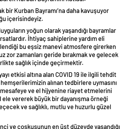
rak bir Kurban Bayramı’na daha kavuşuyor
ğu içerisindeyiz.
uyguların yoğun olarak yaşandığı bayramlar
rsatlardır. İhtiyaç sahiplerine yardım eli
üçlendiği bu eşsiz manevi atmosfere girerken
z zor zamanları geride bırakmak ve gelecek
rlikte sağlık içinde geçirmektir.
etkisi altına alan COVID 19 ile ilgili tehdit
hemşerilerimizin alınan tedbirlere uymasını
mesafeye ve el hijyenine riayet etmelerini
l ele vererek büyük bir dayanışma örneği
eçecek ve sağlıklı, mutlu ve huzurlu güzel
vinci ve coşkusunun en üst düzeyde yaşandığı