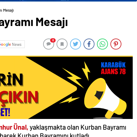
ı Mesajı
ayramı Mesajı
0
News
mhur Ünal,
yaklaşmakta olan Kurban Bayramı
übarek Kurban Bayramını kutladı.