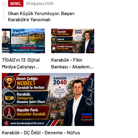
GENEL
05 Ağustos 2026
Okan Küçük Yorumluyor. Başarı
Karabük’e Yansımalı
TİGAD’ın 13. Dijital
Karabük – Fikir
Medya Çalıştayı
Bankası – Akademi –
Iğdır’da…
Mola
Karabük – DÇ Ödül – Deneme – Nüfus