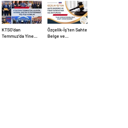
KTSO’dan
Özçelik-İş’ten Sahte
Temmuz’da Yine
Belge ve
Yoğun Mesai
Manipülasyona Suç
Duyurusu!