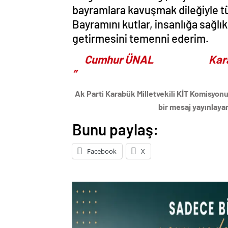
bayramlara kavuşmak dileğiyle 
Bayramını kutlar, insanlığa sağlık
getirmesini temenni ederim.
Cumhur ÜNAL Karabük M
”
Ak Parti Karabük Milletvekili KİT Komisyo
bir mesaj yayınlaya
Bunu paylaş:
Facebook
X