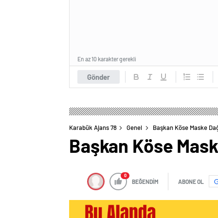
En az 10 karakter gerekli
Gönder
Karabük Ajans 78
Genel
Başkan Köse Maske Dağ
Başkan Köse Maske
0
BEĞENDİM
ABONE OL