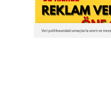
Veri politikasındaki amaçlarla sınırlı ve m
Safranbolu Belediye Başkanı Elif
dikimini yaptığı maskeleri sanayi
Ziyarette Köse’ye Meclis 1. Başka
Bakkal, Meclis Üyesi Erol Altunt
ziyareti sırasında vatandaşlara d
Zorunlu ihtiyaçlardan dolayı dı
esnafa hijyen tedbirleri konusu
kurallarına uyulması gerektiğini