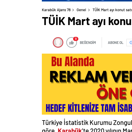
Karabük Ajans 78
Genel
TÜİK Mart ayı konut satış
TÜİK Mart ayı konut 
0
BEĞENDİM
ABONE OL
Türkiye İstatistik Kurumu Zongu
göre,
Karabük
’te 2020 yılının Ma