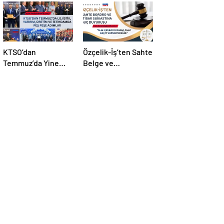
KTSO’dan
Özçelik-İş’ten Sahte
Temmuz’da Yine
Belge ve
Yoğun Mesai
Manipülasyona Suç
Duyurusu!