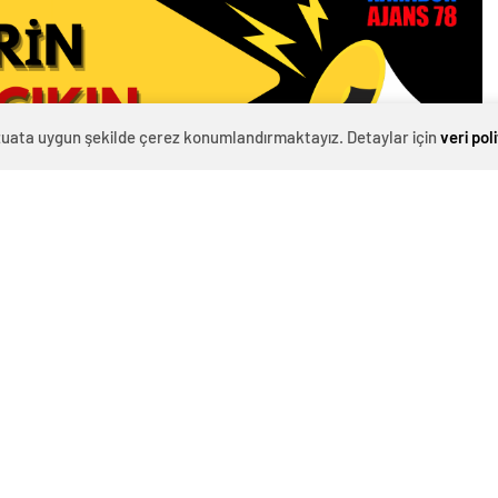
evzuata uygun şekilde çerez konumlandırmaktayız. Detaylar için
veri pol
 Köse, SAKEM’de kendisinin ve kursiyerlerin
 ve Kıranköy esnafına dağıttı.
n Vekili Onur Varlı, Başkan Yardımcımız Halil
epe ve Kemal Akgül eşlik etti.Köse, esnaf
a maske dağıtımı yaptı.
şarı çıkmak durumunda olan vatandaşa ve
nda bilgilendirmelerde bulundu.Sosyal mesafe
 bildirdi.Konuşmasının devamında ise,