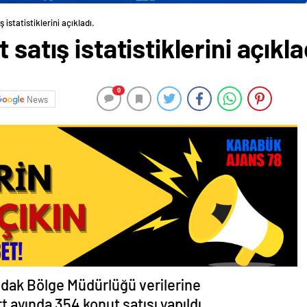
 istatistiklerini açıkladı.
satış istatistiklerini açıkla
0
News
ldak Bölge Müdürlüğü verilerine
rt ayında 354 konut satışı yapıldı.