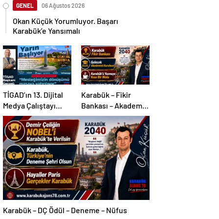
GENEL
06 Ağustos 2026
Okan Küçük Yorumluyor. Başarı
Karabük’e Yansımalı
TİGAD’ın 13. Dijital
Karabük – Fikir
Medya Çalıştayı
Bankası – Akademi –
Iğdır’da…
Mola
Karabük – DÇ Ödül – Deneme – Nüfus