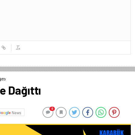
ıttı
 Dağıttı
0
News