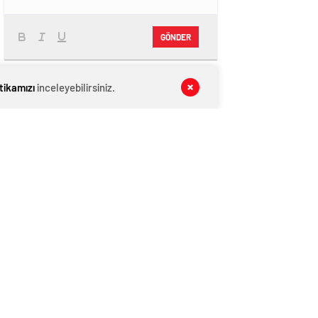
GÖNDER
SON DAKİKA
HABERLERİ
itikamızı
inceleyebilirsiniz.
GENEL
06 Ağustos 2026
Okan Küçük Yorumluyor. İşçi
Çıkarmalar…
GENEL
06 Ağustos 2026
Okan Küçük Yorumluyor. Yenice -İşçi
GENEL
06 Ağustos 2026
Okan Küçük Yorumluyor. Başkan Hızlı…
GENEL
06 Ağustos 2026