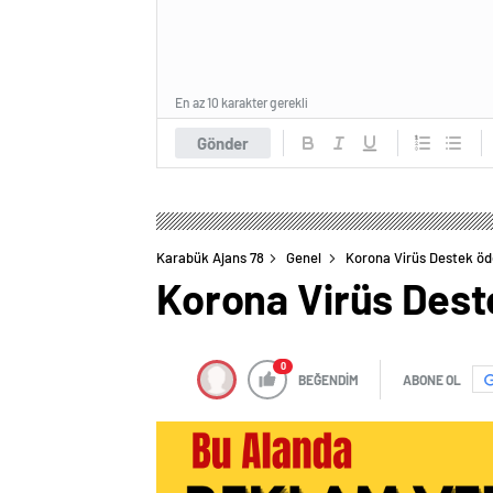
En az 10 karakter gerekli
Gönder
Karabük Ajans 78
Genel
Korona Virüs Destek öd
Korona Virüs Dest
0
BEĞENDİM
ABONE OL