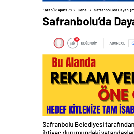
Karabük Ajans 78
Genel
Safranbolu’da Dayanış
Safranbolu’da Day
0
BEĞENDİM
ABONE OL
Safranbolu Belediyesi tarafından 
ihtiyaç durumundaki vatandaşlara