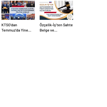
KTSO’dan
Özçelik-İş’ten Sahte
Temmuz’da Yine
Belge ve
Yoğun Mesai
Manipülasyona Suç
Duyurusu!