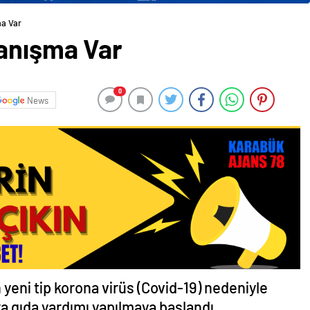
ma Var
anışma Var
0
News
yeni tip korona virüs (Covid-19) nedeniyle
 gıda yardımı yapılmaya başlandı.