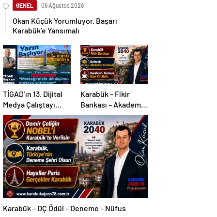
GENEL
06 Ağustos 2026
Okan Küçük Yorumluyor. Başarı
Karabük’e Yansımalı
TİGAD’ın 13. Dijital
Karabük – Fikir
Medya Çalıştayı
Bankası – Akademi –
Iğdır’da…
Mola
Karabük – DÇ Ödül – Deneme – Nüfus