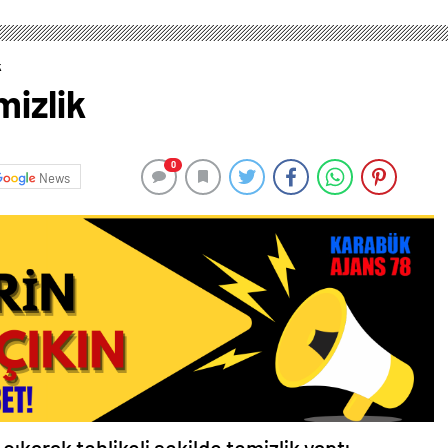
k
mizlik
0
News
 çıkarak tehlikeli şekilde temizlik yaptı.