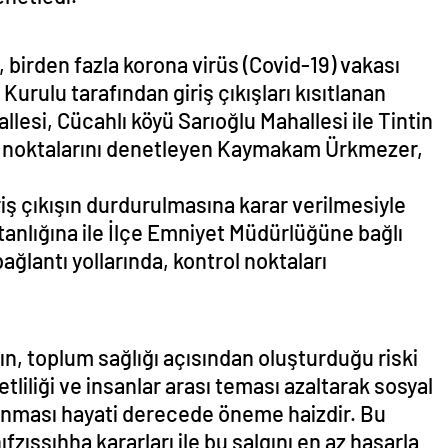
 birden fazla korona virüs (Covid-19) vakası
Kurulu tarafından giriş çıkışları kısıtlanan
esi, Cücahlı köyü Sarıoğlu Mahallesi ile Tintin
ol noktalarını denetleyen Kaymakam Ürkmezer,
ş çıkışın durdurulmasına karar verilmesiyle
nlığına ile İlçe Emniyet Müdürlüğüne bağlı
ağlantı yollarında, kontrol noktaları
ın, toplum sağlığı açısından oluşturduğu riski
liliği ve insanlar arası teması azaltarak sosyal
anması hayati derecede öneme haizdir. Bu
ıfzıssıhha kararları ile bu salgını en az hasarla