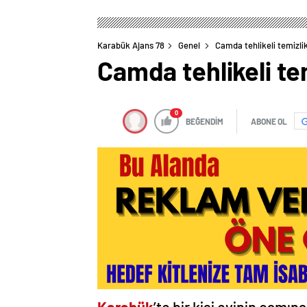
Karabük Ajans 78
Genel
Camda tehlikeli temizli
Camda tehlikeli te
0
BEĞENDİM
ABONE OL
Karabük
’te bir kişi evinin camına