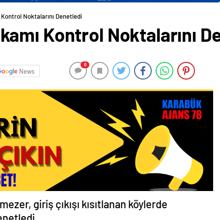
ontrol Noktalarını Denetledi
amı Kontrol Noktalarını De
0
News
zer, giriş çıkışı kısıtlanan köylerde
enetledi.