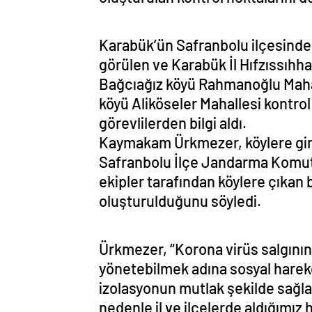
Karabük’ün Safranbolu ilçesinde,
görülen ve Karabük İl Hıfzıssıhha 
Bağcıağız köyü Rahmanoğlu Mahall
köyü Aliköseler Mahallesi kontr
görevlilerden bilgi aldı.
Kaymakam Ürkmezer, köylere giri
Safranbolu İlçe Jandarma Komuta
ekipler tarafından köylere çıkan b
oluşturulduğunu söyledi.
Ürkmezer, “Korona virüs salgının
yönetebilmek adına sosyal hareket
izolasyonun mutlak şekilde sağl
nedenle il ve ilçelerde aldığımız h