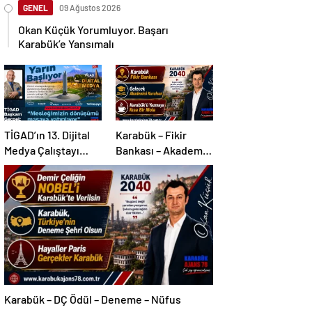
GENEL
09 Ağustos 2026
Okan Küçük Yorumluyor. Başarı
Karabük’e Yansımalı
TİGAD’ın 13. Dijital
Karabük – Fikir
Medya Çalıştayı
Bankası – Akademi –
Iğdır’da…
Mola
Karabük – DÇ Ödül – Deneme – Nüfus