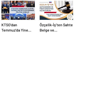
KTSO’dan
Özçelik-İş’ten Sahte
Temmuz’da Yine
Belge ve
Yoğun Mesai
Manipülasyona Suç
Duyurusu!