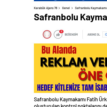
Karabük Ajans 78
Genel
Safranbolu Kaymakamı K
Safranbolu Kaymak
0
BEĞENDİM
ABONE OL
Safranbolu Kaymakamı Fatih Ürkme
oluşturulan kontrol noktalarını d