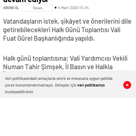
4 Mart 2020 13:24
ABONE OL
News
Vatandaşların istek, şikâyet ve önerilerini dile
getirebilecekleri Halk Günü Toplantısı Vali
Fuat Gürel Başkanlığında yapıldı.
Veri politikasındaki amaçlarla sınırlı ve mevzuata uygun şekilde
çerez konumlandırmaktayız. Detaylar için
veri politikamızı
0
0
0
0
inceleyebilirsiniz.
Halk günü toplantısına; Vali Yardımcısı Vekili
Numan Tahir Şimşek, İl Basın ve Halkla
İlişkiler Müdürü Bilal Yatmaz, Aile Çalışma ve
Sosyal Hizmetler İl Müdürü Galip Sökmen, İl
Sağlık Müdürü Ahmet Sarı, İŞKUR Müdürü