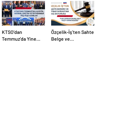
KTSO’dan
Özçelik-İş’ten Sahte
Temmuz’da Yine
Belge ve
Yoğun Mesai
Manipülasyona Suç
Duyurusu!