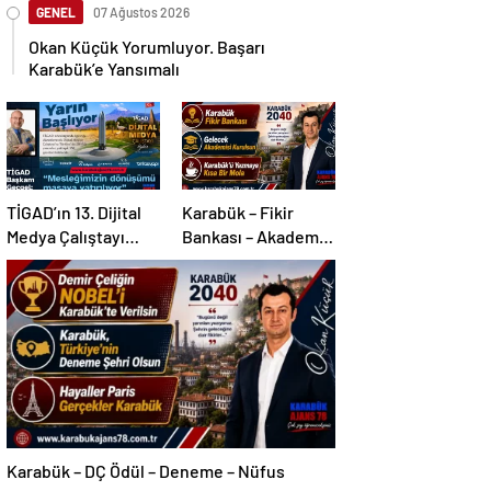
GENEL
07 Ağustos 2026
Okan Küçük Yorumluyor. Başarı
Karabük’e Yansımalı
TİGAD’ın 13. Dijital
Karabük – Fikir
Medya Çalıştayı
Bankası – Akademi –
Iğdır’da…
Mola
Karabük – DÇ Ödül – Deneme – Nüfus