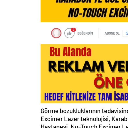
0
BEĞENDİM
ABONE OL
Görme bozukluklarının tedavisind
Excimer Lazer teknolojisi, Kara
Hastanesi, No-Touch Excimer Laz