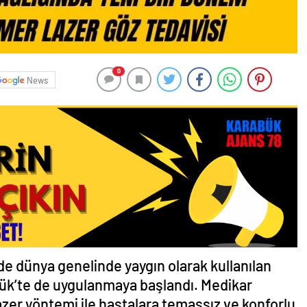
0
News
e dünya genelinde yaygın olarak kullanılan
bük’te de uygulanmaya başlandı. Medikar
er yöntemi ile hastalara temassız ve konforlu