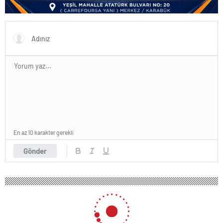
En az 10 karakter gerekli
Gönder
Karabük Valiliği Sokağa Çıkma
Kısıtlaması Genelgesi