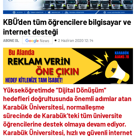
KBÜ’den tüm öğrencilere bilgisayar ve
internet desteği
2 Haziran 2020 12:14
ABONE OL
News
Yükseköğretimde “Dijital Dönüşüm”
hedefleri doğrultusunda önemli adımlar atan
Karabük Üniversitesi, normalleşme
sürecinde de Karabük’teki tüm üniversite
öğrencilerine destek olmaya devam ediyor.
Karabük Üniversitesi, hızlı ve güvenli internet