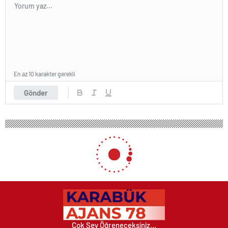
En az 10 karakter gerekli
Gönder
Vali İpek ve İZDES Heyetinden
Kaymakam Türköz’e Ziyaret
17 Ağustos 2020 13:31
ABONE OL
News
Merkez Valisi Hasan İpek ve İZDES heyeti
Safranbolu Kaymakamı Mehmet Türköz’ü
makamında ziyaret etti. İçişleri Bakanlığı