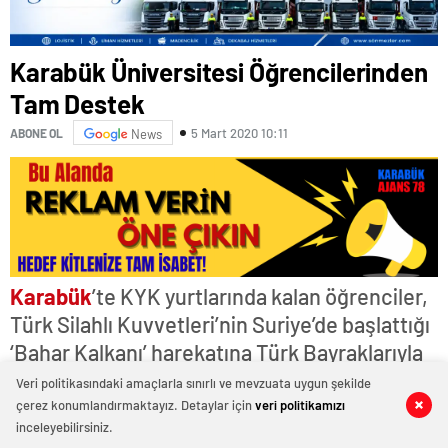
Karabük Üniversitesi Öğrencilerinden
Tam Destek
5 Mart 2020 10:11
ABONE OL
News
Karabük
’te KYK yurtlarında kalan öğrenciler,
Türk Silahlı Kuvvetleri’nin Suriye’de başlattığı
‘Bahar Kalkanı’ harekatına Türk Bayraklarıyla
destek vererek dua etti.
Veri politikasındaki amaçlarla sınırlı ve mevzuata uygun şekilde
çerez konumlandırmaktayız. Detaylar için
veri politikamızı
0
0
inceleyebilirsiniz.
Suriye’nin İdlib kentinde rejim unsurlarının