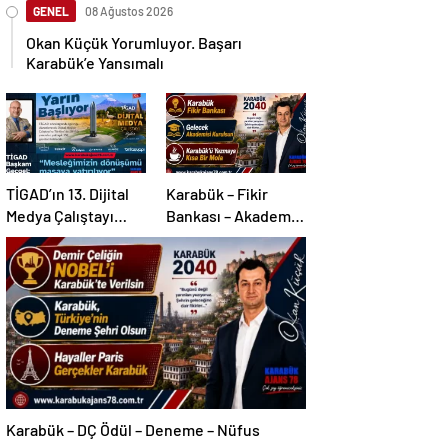
GENEL
08 Ağustos 2026
Okan Küçük Yorumluyor. Başarı
Karabük’e Yansımalı
TİGAD’ın 13. Dijital
Karabük – Fikir
Medya Çalıştayı
Bankası – Akademi –
Iğdır’da…
Mola
Karabük – DÇ Ödül – Deneme – Nüfus