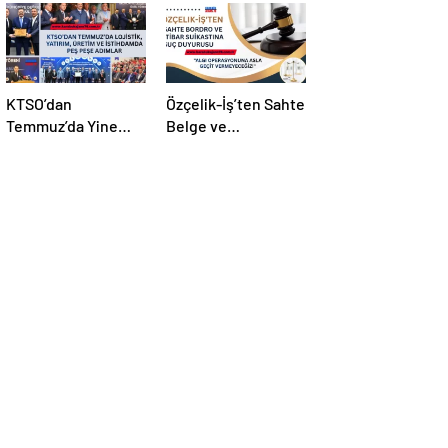
KTSO’dan
Özçelik-İş’ten Sahte
Temmuz’da Yine
Belge ve
Yoğun Mesai
Manipülasyona Suç
Duyurusu!