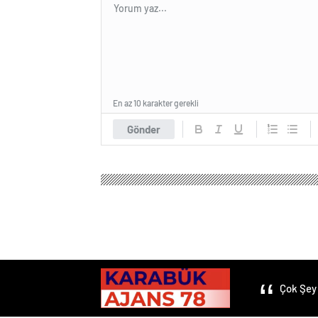
En az 10 karakter gerekli
Gönder
Çok Şey 