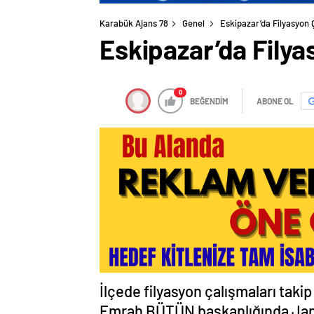
Karabük Ajans 78
Genel
Eskipazar’da Filyasyon 
Eskipazar’da Filya
0
BEĞENDİM
ABONE OL
İlçede filyasyon çalışmaları taki
Emrah BÜTÜN başkanlığında Jan