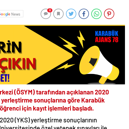
0
News
rkezi (ÖSYM) tarafından açıklanan 2020
 yerleştirme sonuçlarına göre Karabük
öğrenci için kayıt işlemleri başladı.
2020 (YKS) yerleştirme sonuçlarının
niversitesinde özel yetenek sınavları ile