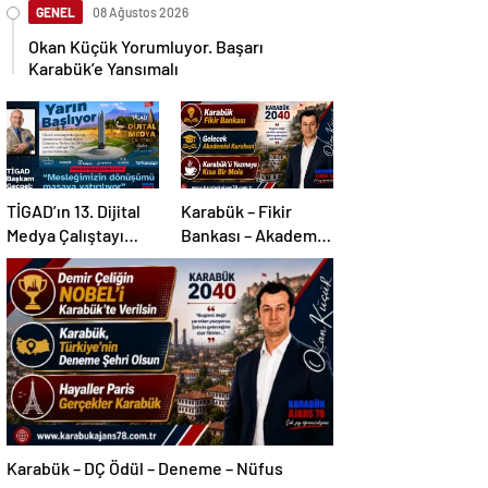
GENEL
08 Ağustos 2026
Okan Küçük Yorumluyor. Başarı
Karabük’e Yansımalı
TİGAD’ın 13. Dijital
Karabük – Fikir
Medya Çalıştayı
Bankası – Akademi –
Iğdır’da…
Mola
Karabük – DÇ Ödül – Deneme – Nüfus