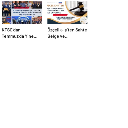
KTSO’dan
Özçelik-İş’ten Sahte
Temmuz’da Yine
Belge ve
Yoğun Mesai
Manipülasyona Suç
Duyurusu!