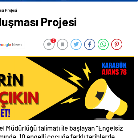
sı Projesi
luşması Projesi
0
News
l Müdürlüğü talimatı ile başlayan “Engelsiz
nda, 10 engelli çocuğa farklı tarihlerde