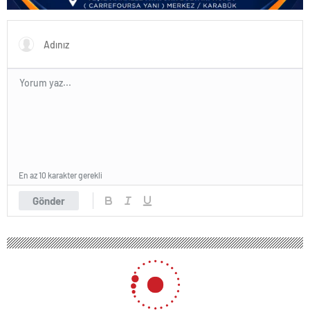
En az 10 karakter gerekli
Gönder
Karantina bitti sokağa akın ettiler
30 Nisan 2020 11:16
ABONE OL
News