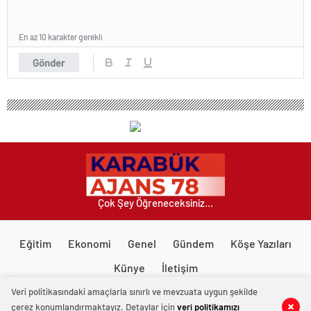
En az 10 karakter gerekli
Gönder
Çok Şey Öğreneceksiniz...
Eğitim
Ekonomi
Genel
Gündem
Köşe Yazıları
Künye
İletişim
Veri politikasındaki amaçlarla sınırlı ve mevzuata uygun şekilde
çerez konumlandırmaktayız. Detaylar için
veri politikamızı
0
0