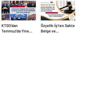
KTSO’dan
Özçelik-İş’ten Sahte
Temmuz’da Yine
Belge ve
Yoğun Mesai
Manipülasyona Suç
Duyurusu!