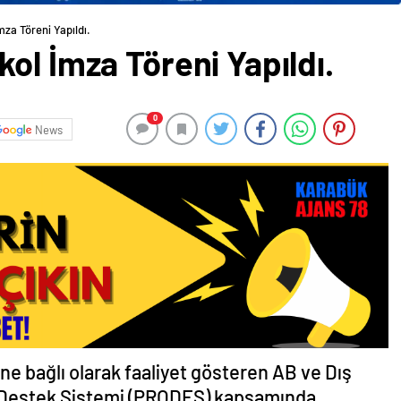
za Töreni Yapıldı.
ol İmza Töreni Yapıldı.
0
News
ğüne bağlı olarak faaliyet gösteren AB ve Dış
je Destek Sistemi (PRODES) kapsamında