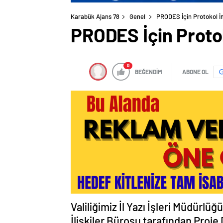
Karabük Ajans 78
Genel
PRODES İçin Protokol İm
PRODES İçin Protok
0
BEĞENDİM
ABONE OL
Valiliğimiz İl Yazı İşleri Müdürlü
İlişkiler Bürosu tarafından Pro