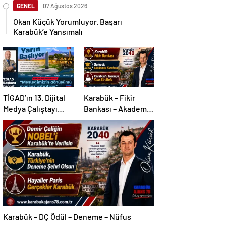
GENEL
07 Ağustos 2026
Okan Küçük Yorumluyor. Başarı
Karabük’e Yansımalı
TİGAD’ın 13. Dijital
Karabük – Fikir
Medya Çalıştayı
Bankası – Akademi –
Iğdır’da…
Mola
Karabük – DÇ Ödül – Deneme – Nüfus