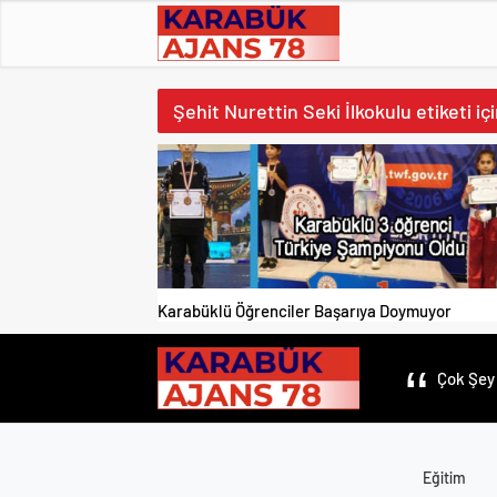
Şehit Nurettin Seki İlkokulu etiketi iç
Karabüklü Öğrenciler Başarıya Doymuyor
Çok Şey 
Eğitim