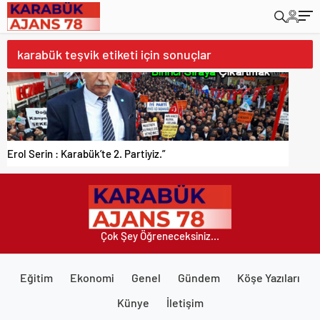
karabük teşvik etiketi için sonuçlar
Erol Serin : Karabük’te 2. Partiyiz.”
Çok Şey Öğreneceksiniz...
Eğitim
Ekonomi
Genel
Gündem
Köşe Yazıları
Künye
İletişim